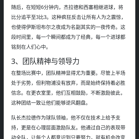
随后，在短短6分钟内，杰拉德和西塞相继进球，将
比分追平至3比3。这种疯狂反击让所有人为之震惊，
也使得伊斯坦布尔之夜成为名副其实的一夜传奇。这
段时间里，每一个瞬间都成为了经典，每一个进球都
铭刻在人们心中。
3、团队精神与领导力
在整场比赛中，团队精神显得尤为重要。尽管上半场
处于劣势，但利物浦没有放弃，而是始终保持着必胜
信念。在更衣室里，他们互相鼓励，不断激励彼此，
这种团结一致让他们能够逆风翻盘。
队长杰拉德作为球队领袖，他不仅在技术上给予支
持，更是在心理层面激励队友。他通过自己的表现带
动全队，让每个人都意识到只要努力，就有机会改变