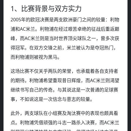
1、比赛背景与双方实力
2005年的欧冠决赛是两支欧洲豪门之间的较量：利物
浦和AC米兰。利物浦在经过艰苦卓绝的征战后重返巅
峰，而AC米兰则是当时世界顶尖球队之一，曾多次获
得冠军。在双方交锋之前，米兰被认为是夺冠热门，
而利物浦则被视为黑马。
这场比赛不仅关乎两队的荣誉，也承载着各自支持者
的期待。利物浦希望重现昔日辉煌，而AC米兰则渴望
继续书写自己的传奇。与其说这是一次普通的足球赛
事，不如说这是一次信念与意志的较量。
此外，两支球队在小组赛及淘汰赛中的表现也颇具看
点。利物浦凭借顽强的斗志一路杀入决赛，而AC米兰