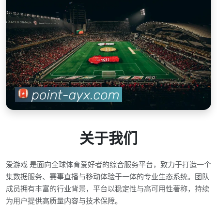
关于我们
爱游戏 是面向全球体育爱好者的综合服务平台，致力于打造一个
集数据服务、赛事直播与移动体验于一体的专业生态系统。团队
成员拥有丰富的行业背景，平台以稳定性与高可用性著称，持续
为用户提供高质量内容与技术保障。