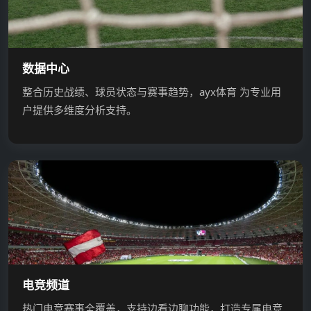
数据中心
整合历史战绩、球员状态与赛事趋势，ayx体育 为专业用
户提供多维度分析支持。
电竞频道
热门电竞赛事全覆盖，支持边看边聊功能，打造专属电竞