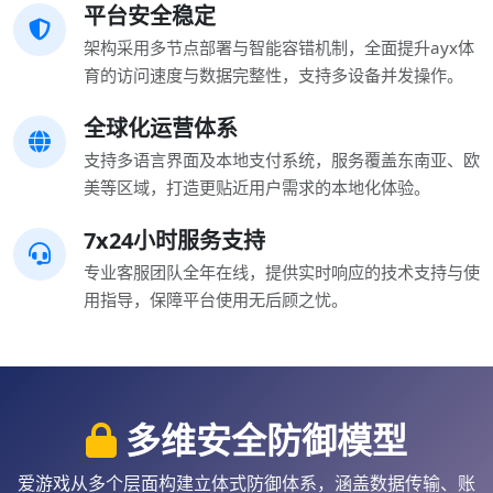
平台安全稳定
架构采用多节点部署与智能容错机制，全面提升ayx体
育的访问速度与数据完整性，支持多设备并发操作。
全球化运营体系
支持多语言界面及本地支付系统，服务覆盖东南亚、欧
美等区域，打造更贴近用户需求的本地化体验。
7x24小时服务支持
专业客服团队全年在线，提供实时响应的技术支持与使
用指导，保障平台使用无后顾之忧。
多维安全防御模型
爱游戏从多个层面构建立体式防御体系，涵盖数据传输、账