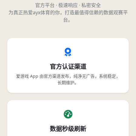
官方平台 · 极速响应 · 私密安全
为真正热爱ayx体育的你，打造最值得信赖的数据观赛平
台。
官方认证渠道
爱游戏 App 由官方渠道发布，纯净无广告，系统稳定，
长期维护。
数据秒级刷新