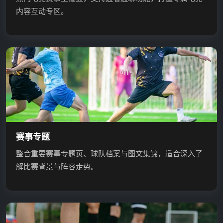
内容互动专区。
赛事专题
整合重要赛事专题页、球队档案与图文集锦，适合深入了
解比赛背景与阵容走势。