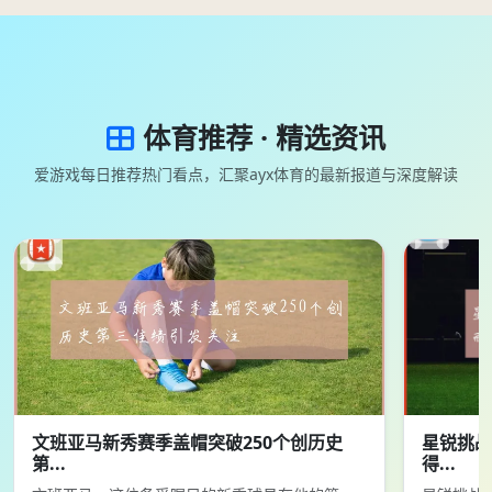
体育推荐 · 精选资讯
爱游戏每日推荐热门看点，汇聚ayx体育的最新报道与深度解读
文班亚马新秀赛季盖帽突破250个创历史
星锐挑
第...
得...